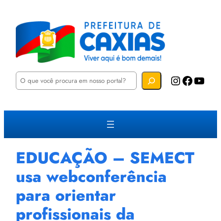
P
Instagram
Facebook
YouTube
e
s
q
u
i
s
a
r
EDUCAÇÃO – SEMECT
usa webconferência
para orientar
profissionais da