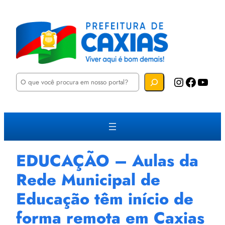
P
Instagram
Facebook
YouTube
e
s
q
u
i
s
a
r
EDUCAÇÃO – Aulas da
Rede Municipal de
Educação têm início de
forma remota em Caxias