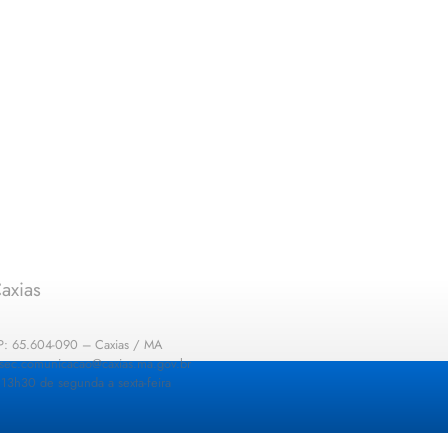
axias
EP: 65.604-090 – Caxias / MA
: sec.comunicacao@caxias.ma.gov.br
13h30 de segunda a sexta-feira