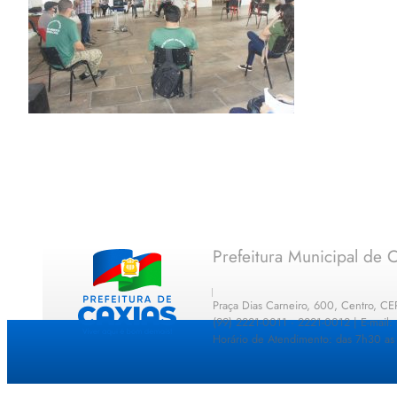
Prefeitura Municipal de C
Praça Dias Carneiro, 600, Centro, C
(99) 2221-0011 · 2221-0012 | E-mail
Horário de Atendimento: das 7h30 as 