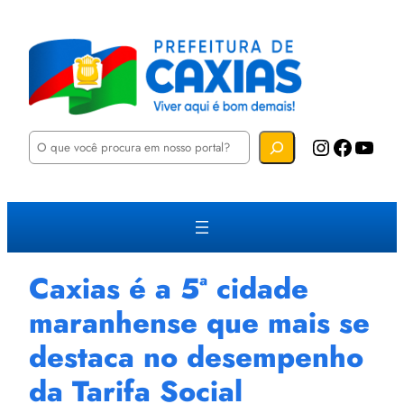
P
Instagram
Facebook
YouTube
e
s
q
u
i
s
a
r
Caxias é a 5ª cidade
maranhense que mais se
destaca no desempenho
da Tarifa Social