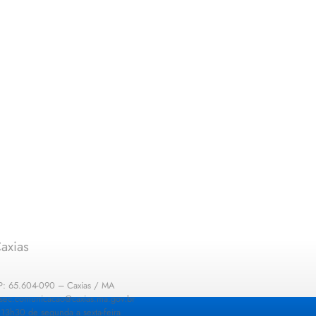
axias
EP: 65.604-090 – Caxias / MA
: sec.comunicacao@caxias.ma.gov.br
13h30 de segunda a sexta-feira