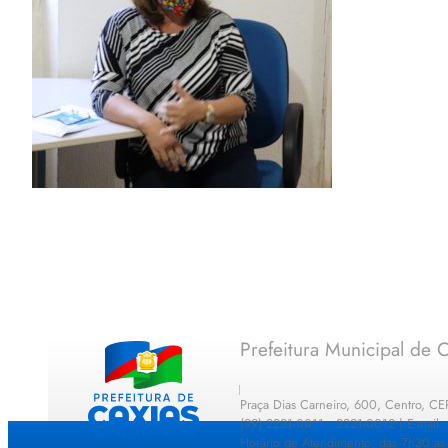
Prefeitura Municipal de C
Praça Dias Carneiro, 600, Centro, C
(99) 2221-0011 · 2221-0012 | E-mail
Horário de Atendimento: das 7h30 as 