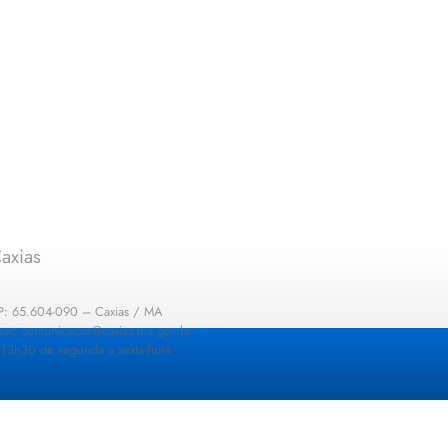
axias
EP: 65.604-090 – Caxias / MA
: sec.comunicacao@caxias.ma.gov.br
13h30 de segunda a sexta-feira