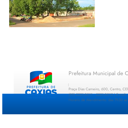
Prefeitura Municipal de C
Praça Dias Carneiro, 600, Centro, C
(99) 2221-0011 · 2221-0012 | E-mail
Horário de Atendimento: das 7h30 as 