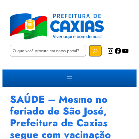
P
Instagram
Facebook
YouTube
e
s
q
u
i
s
a
r
SAÚDE – Mesmo no
feriado de São José,
Prefeitura de Caxias
segue com vacinação