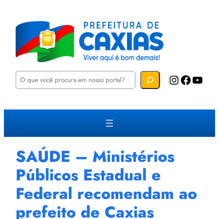
P
Instagram
Facebook
YouTube
e
s
q
u
i
s
a
r
SAÚDE – Ministérios
Públicos Estadual e
Federal recomendam ao
prefeito de Caxias