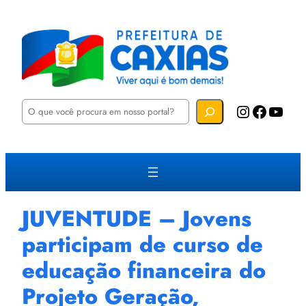
P
Instagram
Facebook
YouTube
e
s
q
u
i
s
a
r
JUVENTUDE – Jovens
participam de curso de
educação financeira do
Projeto Geração,