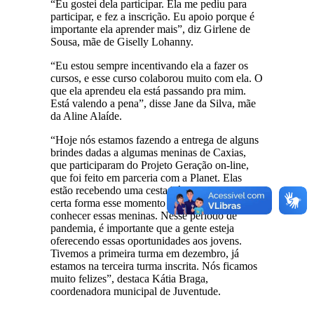
“Eu gostei dela participar. Ela me pediu para
participar, e fez a inscrição. Eu apoio porque é
importante ela aprender mais”, diz Girlene de
Sousa, mãe de Giselly Lohanny.
“Eu estou sempre incentivando ela a fazer os
cursos, e esse curso colaborou muito com ela. O
que ela aprendeu ela está passando pra mim.
Está valendo a pena”, disse Jane da Silva, mãe
da Aline Alaíde.
“Hoje nós estamos fazendo a entrega de alguns
brindes dadas a algumas meninas de Caxias,
que participaram do Projeto Geração on-line,
que foi feito em parceria com a Planet. Elas
estão recebendo uma cesta básica, e de uma
certa forma esse momento serve para a gente
conhecer essas meninas. Nesse período de
pandemia, é importante que a gente esteja
oferecendo essas oportunidades aos jovens.
Tivemos a primeira turma em dezembro, já
estamos na terceira turma inscrita. Nós ficamos
muito felizes”, destaca Kátia Braga,
coordenadora municipal de Juventude.