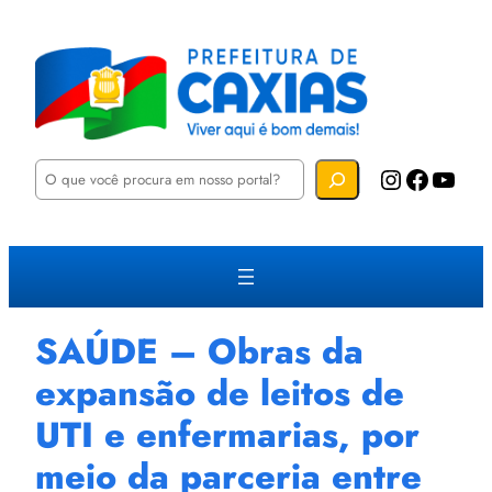
P
Instagram
Facebook
YouTube
e
s
q
u
i
s
a
r
SAÚDE – Obras da
expansão de leitos de
UTI e enfermarias, por
meio da parceria entre