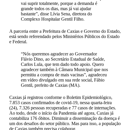
vai suprir totalmente, porque a demanda é
grande todos os dias, mas já vai ajudar
bastante”, disse Lívia Sena, diretora do
Complexo Hospitalar Gentil Filho.
A parceria entre a Prefeitura de Caxias e Governo do Estado,
está sendo referendado pelos Ministérios Públicos do Estado
e Federal.
“Nós queremos agradecer ao Governador
Flávio Dino, ao Secretário Estadual de Saúde,
Carlos Lula, que tem dado todo apoio. Quero
agradecer também à Câmara Municipal que nos
permitiu a compra de mais vacinas”, agradeceu
em vídeo divulgado em sua rede social, Fábio
Gentil, prefeito de Caxias (MA).
Caxias já registrou conforme o Boletim Epidemiológico,
7.853 casos confirmados de covid-19, nessa quarta-feira
(24), 7.326 pessoas recuperadas e 77 casos de internações.
Ao todo, desde o início da Pandemia até agora, Caxias já
contabiliza 176 óbitos. Diminuir a disseminação da doença é
um dos desafios do setor público. Mas para isso, a população
de Caxias também precisa colaborar.