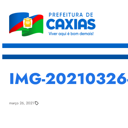
Caxias
Governo
Sec
IMG-2021032
março 26, 2021