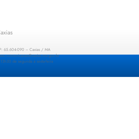
axias
EP: 65.604-090 – Caxias / MA
: sec.comunicacao@caxias.ma.gov.br
13h30 de segunda a sexta-feira