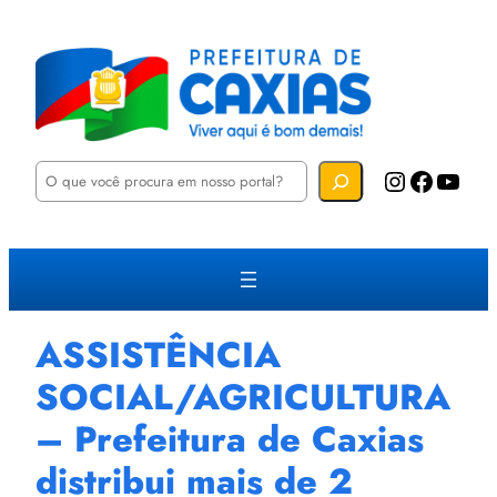
P
Instagram
Facebook
YouTube
e
s
q
u
i
s
a
r
ASSISTÊNCIA
SOCIAL/AGRICULTURA
– Prefeitura de Caxias
distribui mais de 2