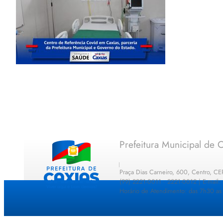
Prefeitura Municipal de C
Praça Dias Carneiro, 600, Centro, C
(99) 2221-0011 · 2221-0012 | E-mail
Horário de Atendimento: das 7h30 as 