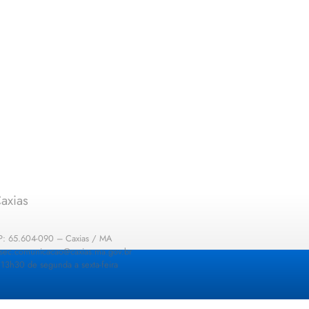
axias
EP: 65.604-090 – Caxias / MA
: sec.comunicacao@caxias.ma.gov.br
13h30 de segunda a sexta-feira