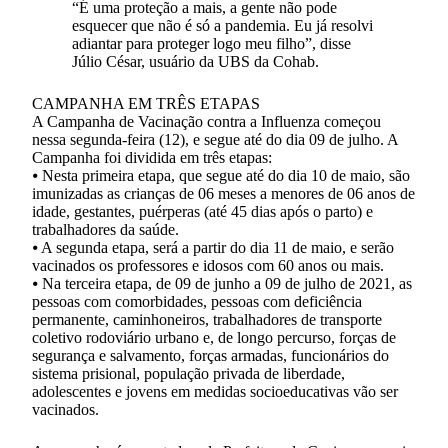
“É uma proteção a mais, a gente não pode
esquecer que não é só a pandemia. Eu já resolvi
adiantar para proteger logo meu filho”, disse
Júlio César, usuário da UBS da Cohab.
CAMPANHA EM TRÊS ETAPAS
A Campanha de Vacinação contra a Influenza começou
nessa segunda-feira (12), e segue até do dia 09 de julho. A
Campanha foi dividida em três etapas:
⦁ Nesta primeira etapa, que segue até do dia 10 de maio, são
imunizadas as crianças de 06 meses a menores de 06 anos de
idade, gestantes, puérperas (até 45 dias após o parto) e
trabalhadores da saúde.
⦁ A segunda etapa, será a partir do dia 11 de maio, e serão
vacinados os professores e idosos com 60 anos ou mais.
⦁ Na terceira etapa, de 09 de junho a 09 de julho de 2021, as
pessoas com comorbidades, pessoas com deficiência
permanente, caminhoneiros, trabalhadores de transporte
coletivo rodoviário urbano e, de longo percurso, forças de
segurança e salvamento, forças armadas, funcionários do
sistema prisional, população privada de liberdade,
adolescentes e jovens em medidas socioeducativas vão ser
vacinados.