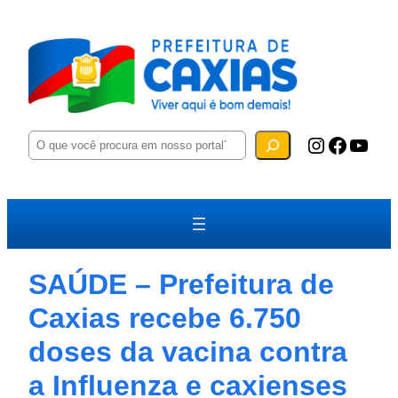
P
Instagram
Facebook
YouTube
e
s
q
u
i
s
a
r
SAÚDE – Prefeitura de
Caxias recebe 6.750
doses da vacina contra
a Influenza e caxienses