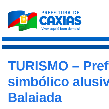
Caxias
Governo
Secre
TURISMO – Prefe
simbólico alusi
Balaiada