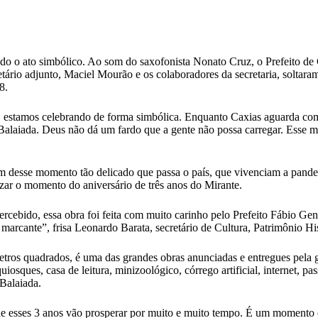
zado o ato simbólico. Ao som do saxofonista Nonato Cruz, o Prefeito de 
tário adjunto, Maciel Mourão e os colaboradores da secretaria, soltara
8.
, estamos celebrando de forma simbólica. Enquanto Caxias aguarda com 
Balaiada. Deus não dá um fardo que a gente não possa carregar. Esse m
 desse momento tão delicado que passa o país, que vivenciam a pandem
izar o momento do aniversário de três anos do Mirante.
cebido, essa obra foi feita com muito carinho pelo Prefeito Fábio Gentil
rcante”, frisa Leonardo Barata, secretário de Cultura, Patrimônio His
tros quadrados, é uma das grandes obras anunciadas e entregues pela g
uiosques, casa de leitura, minizoológico, córrego artificial, internet, 
 Balaiada.
ue esses 3 anos vão prosperar por muito e muito tempo. É um momento 