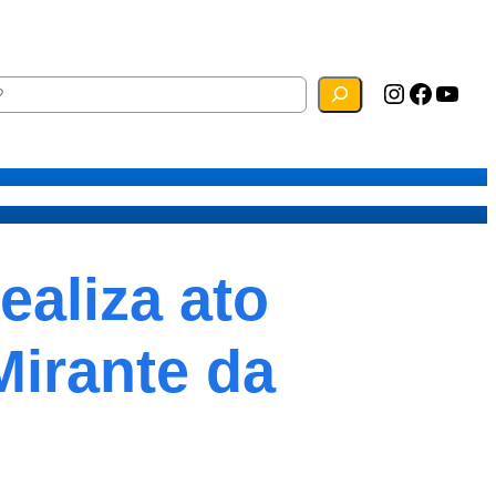
Instagram
Facebook
YouTube
ias
Mapa do Site
Webmail
ealiza ato
Mirante da