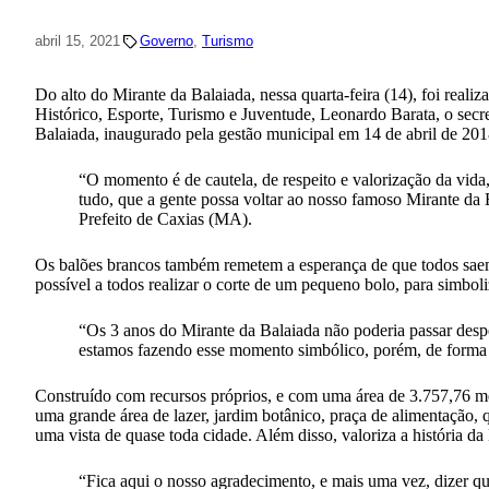
abril 15, 2021
Governo
, 
Turismo
Do alto do Mirante da Balaiada, nessa quarta-feira (14), foi reali
Histórico, Esporte, Turismo e Juventude, Leonardo Barata, o secre
Balaiada, inaugurado pela gestão municipal em 14 de abril de 201
“O momento é de cautela, de respeito e valorização da vida
tudo, que a gente possa voltar ao nosso famoso Mirante da 
Prefeito de Caxias (MA).
Os balões brancos também remetem a esperança de que todos saem
possível a todos realizar o corte de um pequeno bolo, para simbol
“Os 3 anos do Mirante da Balaiada não poderia passar desper
estamos fazendo esse momento simbólico, porém, de forma ma
Construído com recursos próprios, e com uma área de 3.757,76 me
uma grande área de lazer, jardim botânico, praça de alimentação, q
uma vista de quase toda cidade. Além disso, valoriza a história da
“Fica aqui o nosso agradecimento, e mais uma vez, dizer q