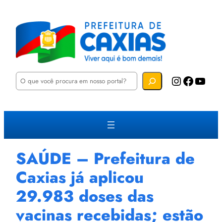
P
Instagram
Facebook
YouTube
e
s
q
u
i
s
a
r
SAÚDE – Prefeitura de
Caxias já aplicou
29.983 doses das
vacinas recebidas; estão