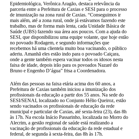
Epidemiológica, Verônica Aragão, destaca relevância da
parceria entre a Prefeitura de Caxias e SESI para o processo
de imunização na zona rural de Caxias. “Conseguimos ir
mais além, até a zona rural, onde já estávamos fazendo este
trabalho, mas de forma mais lenta, cada Unidade Básica de
Saúde (UBS) fazendo sua área aos poucos. Com a ajuda do
SESI, que disponibilizou uma equipe volante, que hoje estão
no povoado Rodagem, e segundo informações que
recebemos há uma clientela muito boa vacinando, o público
aderiu. Amanhã eles estão indo para o povoado Caiçara,
onde a gente também espera vacinar todos os idosos nesta
faixa de idade, depois irão para os povoados Nazaré do
Bruno e Engenho D’água” frisa a Coordenadora.
Além das pessoas na faixa etária acima dos 60 anos, a
Prefeitura de Caxias também iniciou a imunização dos
profissionais da educação a partir dos 55 anos. Na sede do
SESI/SENAI, localizado no Conjunto Hélio Queiroz, estão
sendo vacinados os profissionais de educação da rede
municipal e particular de Caxias, até sexta-feira (23), das 8h
às 17h. Na escola Inácio Passarinho, localizada no Morro do
Alecrim, a gestão regional de saúde está realizando a
vacinação de profissionais da educação da rede estadual e
federal, de segunda à sexta-feira, das 8h às 17h.