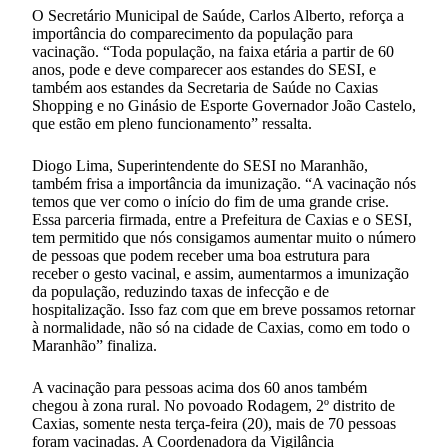
O Secretário Municipal de Saúde, Carlos Alberto, reforça a
importância do comparecimento da população para
vacinação. “Toda população, na faixa etária a partir de 60
anos, pode e deve comparecer aos estandes do SESI, e
também aos estandes da Secretaria de Saúde no Caxias
Shopping e no Ginásio de Esporte Governador João Castelo,
que estão em pleno funcionamento” ressalta.
Diogo Lima, Superintendente do SESI no Maranhão,
também frisa a importância da imunização. “A vacinação nós
temos que ver como o início do fim de uma grande crise.
Essa parceria firmada, entre a Prefeitura de Caxias e o SESI,
tem permitido que nós consigamos aumentar muito o número
de pessoas que podem receber uma boa estrutura para
receber o gesto vacinal, e assim, aumentarmos a imunização
da população, reduzindo taxas de infecção e de
hospitalização. Isso faz com que em breve possamos retornar
à normalidade, não só na cidade de Caxias, como em todo o
Maranhão” finaliza.
A vacinação para pessoas acima dos 60 anos também
chegou à zona rural. No povoado Rodagem, 2º distrito de
Caxias, somente nesta terça-feira (20), mais de 70 pessoas
foram vacinadas. A Coordenadora da Vigilância