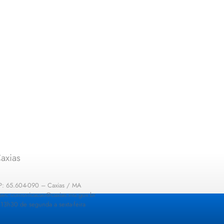
axias
EP: 65.604-090 – Caxias / MA
: sec.comunicacao@caxias.ma.gov.br
13h30 de segunda a sexta-feira