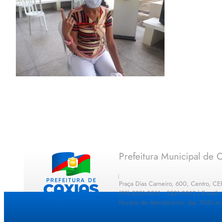
Prefeitura Municipal de C
Praça Dias Carneiro, 600, Centro, C
(99) 2221-0011 · 2221-0012 | E-mail
Horário de Atendimento: das 7h30 as 