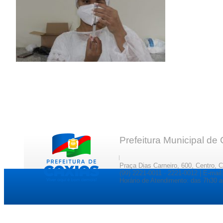
Prefeitura Municipal de
Praça Dias Carneiro, 600, Centro, 
(99) 2221-0011 · 2221-0012 | E-ma
Horário de Atendimento: das 7h30 a