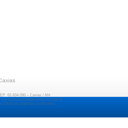
 Caxias
CEP: 65.604-090 – Caxias / MA
il: sec.comunicacao@caxias.ma.gov.br
s 13h30 de segunda a sexta-feira