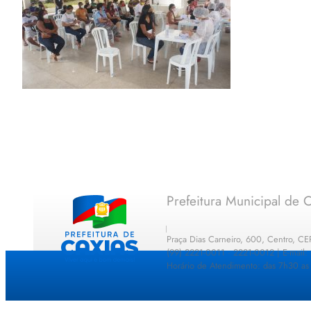
Prefeitura Municipal de C
Praça Dias Carneiro, 600, Centro, C
(99) 2221-0011 · 2221-0012 | E-mail
Horário de Atendimento: das 7h30 as 