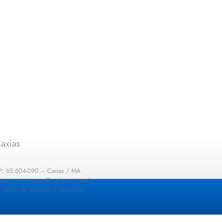
axias
EP: 65.604-090 – Caxias / MA
: sec.comunicacao@caxias.ma.gov.br
13h30 de segunda a sexta-feira