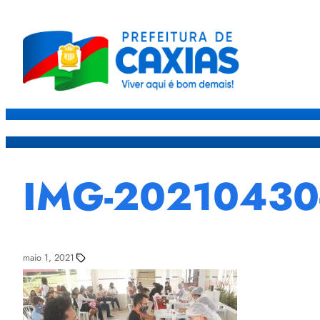
Caxias
Governo
Sec
IMG-2021043
maio 1, 2021