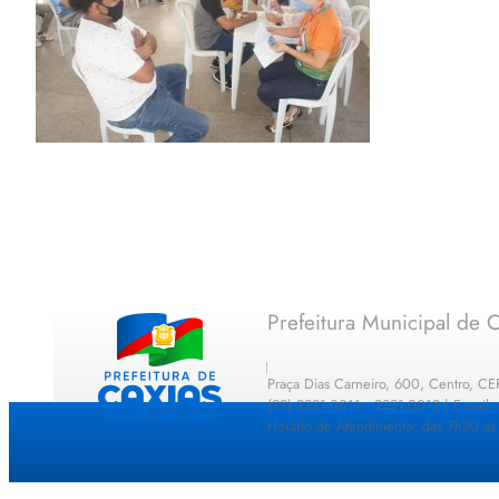
Prefeitura Municipal de C
Praça Dias Carneiro, 600, Centro, C
(99) 2221-0011 · 2221-0012 | E-mail
Horário de Atendimento: das 7h30 as 