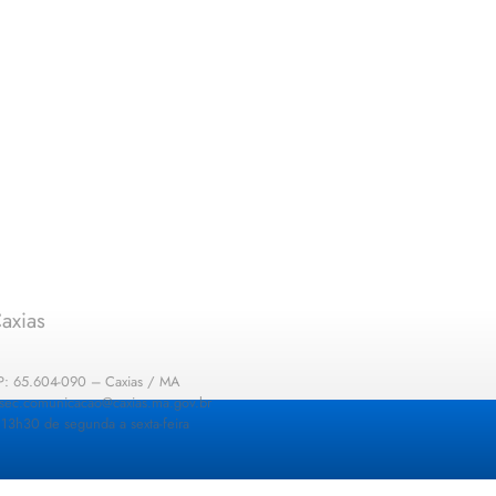
axias
EP: 65.604-090 – Caxias / MA
: sec.comunicacao@caxias.ma.gov.br
13h30 de segunda a sexta-feira