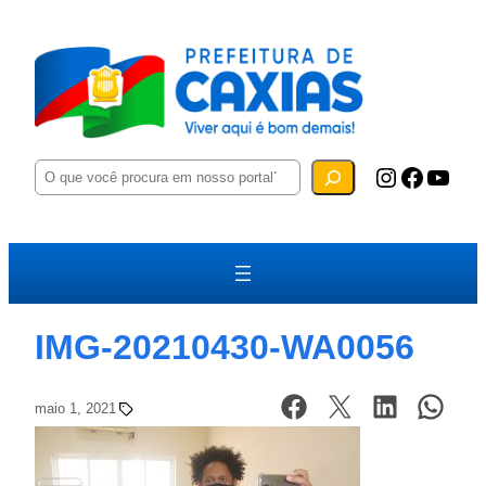
P
Instagram
Facebook
YouTube
e
s
q
u
i
s
a
r
IMG-20210430-WA0056
maio 1, 2021