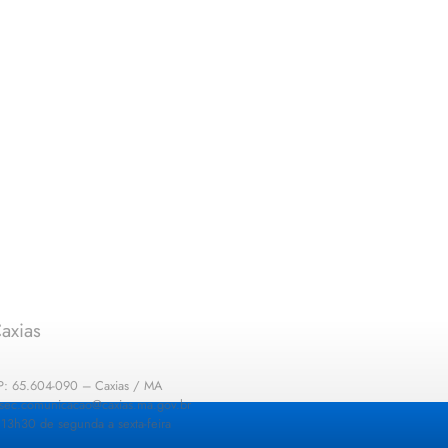
axias
EP: 65.604-090 – Caxias / MA
: sec.comunicacao@caxias.ma.gov.br
13h30 de segunda a sexta-feira