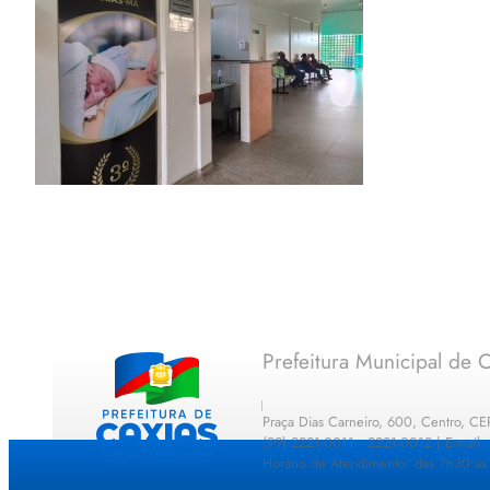
Prefeitura Municipal de C
Praça Dias Carneiro, 600, Centro, C
(99) 2221-0011 · 2221-0012 | E-mail
Horário de Atendimento: das 7h30 as 