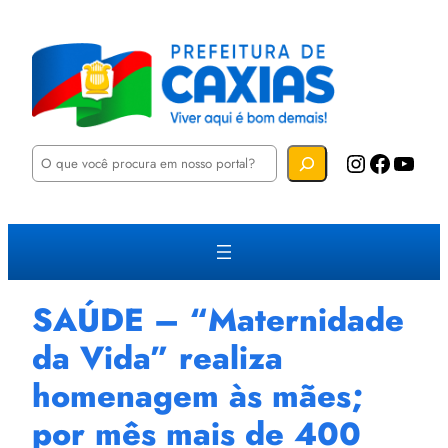
P
Instagram
Facebook
YouTube
e
s
q
u
i
s
a
r
SAÚDE – “Maternidade
da Vida” realiza
homenagem às mães;
por mês mais de 400