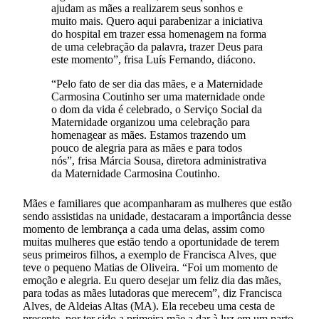
ajudam as mães a realizarem seus sonhos e
muito mais. Quero aqui parabenizar a iniciativa
do hospital em trazer essa homenagem na forma
de uma celebração da palavra, trazer Deus para
este momento”, frisa Luís Fernando, diácono.
“Pelo fato de ser dia das mães, e a Maternidade
Carmosina Coutinho ser uma maternidade onde
o dom da vida é celebrado, o Serviço Social da
Maternidade organizou uma celebração para
homenagear as mães. Estamos trazendo um
pouco de alegria para as mães e para todos
nós”, frisa Márcia Sousa, diretora administrativa
da Maternidade Carmosina Coutinho.
Mães e familiares que acompanharam as mulheres que estão
sendo assistidas na unidade, destacaram a importância desse
momento de lembrança a cada uma delas, assim como
muitas mulheres que estão tendo a oportunidade de terem
seus primeiros filhos, a exemplo de Francisca Alves, que
teve o pequeno Matias de Oliveira. “Foi um momento de
emoção e alegria. Eu quero desejar um feliz dia das mães,
para todas as mães lutadoras que merecem”, diz Francisca
Alves, de Aldeias Altas (MA). Ela recebeu uma cesta de
presente, por ter sido a primeira mãe a dar à luz em um parto