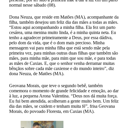
normal nesse sábado (08).
Dona Neuza, que reside em Matões (MA), acompanhante da
filha, também desejou um feliz dia das mães a todas as mães.
“Estou aqui acompanhando a minha filha. Ela fez um parto
cesárea, uma menina muito linda, é a minha quinta neta. Eu
tenho a agradecer primeiramente a Deus, por essa dádiva,
pelo dom da vida, que é o dom mais precioso. Minha
mensagem vai para minha filha que está sendo mãe pela
primeira vez, para minhas outras duas filhas que também são
mães, para minha mãe, para mim que sou mãe, e para todas
as mães de Caxias. E, que o senhor venha derramar muitas
bênçãos sobre cada mãe caxiense e do mundo inteiro”, diz
dona Neuza, de Matões (MA).
Geovana Morais, que teve o segundo bebê, também
comemora o momento de grande felicidade e emoção, ao dar
à luz, a pequena Arona Valentina. “Deus nos dá muita força.
Eu fui bem atendida, acolheram a gente muito bem. Um feliz
dia das mães, se cuidem e tenham muita fé”, frisa Geovana
Morais, do povoado Floresta, em Caxias (MA).