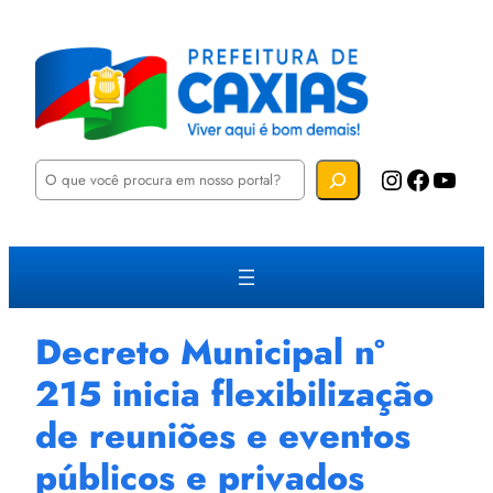
P
Instagram
Facebook
YouTube
e
s
q
u
i
s
a
r
Decreto Municipal nº
215 inicia flexibilização
de reuniões e eventos
públicos e privados