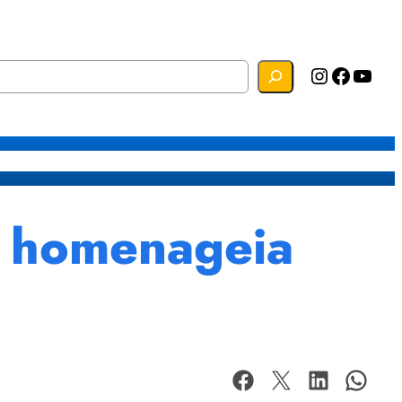
Instagram
Facebook
YouTube
s
Mapa do Site
Webmail
 homenageia