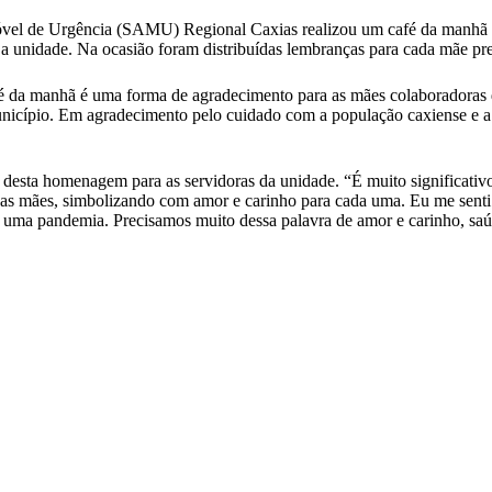
Móvel de Urgência (SAMU) Regional Caxias realizou um café da manh
a unidade. Na ocasião foram distribuídas lembranças para cada mãe pre
fé da manhã é uma forma de agradecimento para as mães colaboradora
unicípio. Em agradecimento pelo cuidado com a população caxiense e a 
ado desta homenagem para as servidoras da unidade. “É muito significat
as mães, simbolizando com amor e carinho para cada uma. Eu me senti 
uma pandemia. Precisamos muito dessa palavra de amor e carinho, saúd