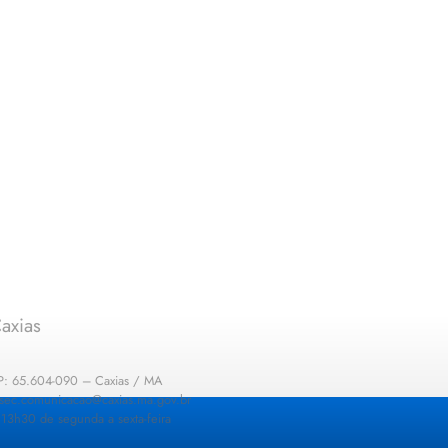
axias
EP: 65.604-090 – Caxias / MA
: sec.comunicacao@caxias.ma.gov.br
13h30 de segunda a sexta-feira