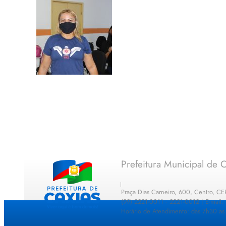
Prefeitura Municipal de C
Praça Dias Carneiro, 600, Centro, C
(99) 2221-0011 · 2221-0012 | E-mail
Horário de Atendimento: das 7h30 as 