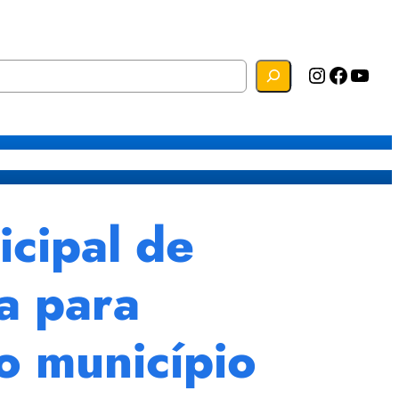
Instagram
Facebook
YouTube
s
Mapa do Site
Webmail
cipal de
a para
o município