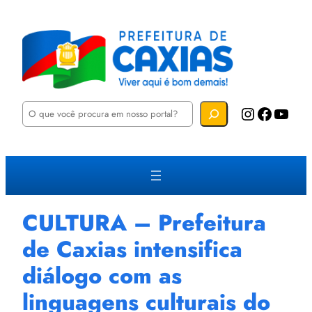
P
Instagram
Facebook
YouTube
e
s
q
u
i
s
a
r
CULTURA – Prefeitura
de Caxias intensifica
diálogo com as
linguagens culturais do