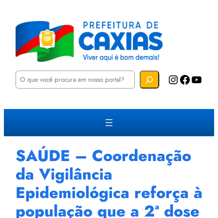
P
Instagram
Facebook
YouTube
e
s
q
u
i
s
a
r
SAÚDE – Coordenação
da Vigilância
Epidemiológica reforça à
população que a 2ª dose