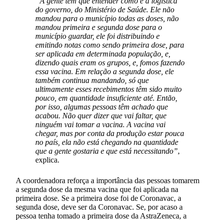
“A gente tem que entender como é a logística
do governo, do Ministério de Saúde. Ele não
mandou para o município todas as doses, não
mandou primeira e segunda dose para o
município guardar, ele foi distribuindo e
emitindo notas como sendo primeira dose, para
ser aplicada em determinada população, e,
dizendo quais eram os grupos, e, fomos fazendo
essa vacina. Em relação a segunda dose, ele
também continua mandando, só que
ultimamente esses recebimentos têm sido muito
pouco, em quantidade insuficiente até. Então,
por isso, algumas pessoas têm achado que
acabou. Não quer dizer que vai faltar, que
ninguém vai tomar a vacina. A vacina vai
chegar, mas por conta da produção estar pouca
no país, ela não está chegando na quantidade
que a gente gostaria e que está necessitando”
,
explica.
A coordenadora reforça a importância das pessoas tomarem
a segunda dose da mesma vacina que foi aplicada na
primeira dose. Se a primeira dose foi de Coronavac, a
segunda dose, deve ser da Coronavac. Se, por acaso a
pessoa tenha tomado a primeira dose da AstraZeneca, a