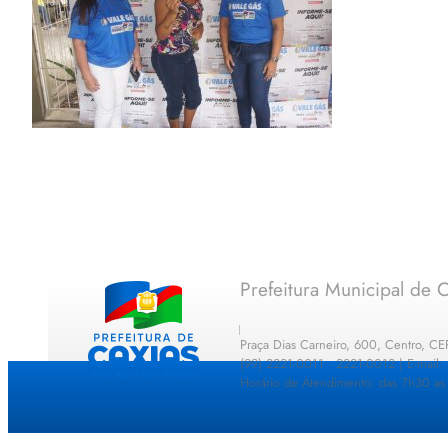
Prefeitura Municipal de C
Praça Dias Carneiro, 600, Centro, C
(99) 2221-0011 · 2221-0012 | E-mail
Horário de Atendimento: das 7h30 as 