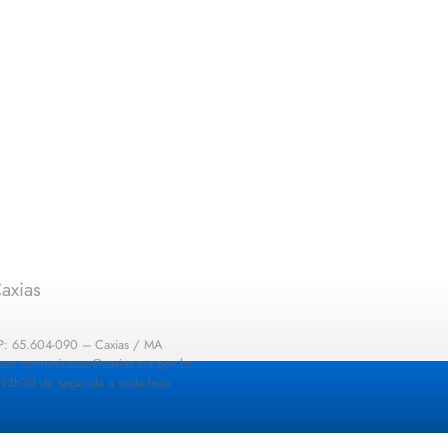
axias
EP: 65.604-090 – Caxias / MA
: sec.comunicacao@caxias.ma.gov.br
13h30 de segunda a sexta-feira