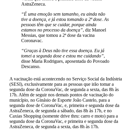
AstraZeneca.
“É uma emoção sem tamanho, eu ainda não
tive a doença, e já estou tomando a 2ª dose. As
pessoas têm que se cuidar, porque ainda
estamos no processo da doença”
, diz Manoel
Messias, que tomou a 2ª dose da vacina
Coronavac.
“Graças à Deus não tive essa doença. Eu já
tomei a segunda dose e estou me cuidando”
,
disse Maria Rodrigues, aposentada do Povoado
Descanso.
A vacinação está acontecendo no Serviço Social da Indústria
(SESI), exclusivamente para as pessoas que irão tomar a
segunda dose da CoronaVac, de segunda a sexta, das 8h às
17h. Além de seguir nos demais pontos de vacinação do
município, no Ginásio de Esporte João Castelo, para a
segunda dose de CoronaVac, e, primeira e segunda dose da
AstraZeneca, de segunda a sábado, das 8h às 17h, e no
Caxias Shopping (somente drive thru: carro e moto) para a
segunda dose da CoronaVac, e primeira e segunda dose da
AstraZeneca, de segunda a sexta, das 8h às 17h.