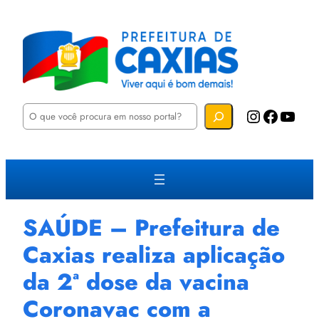
P
Instagram
Facebook
YouTube
e
s
q
u
i
s
a
r
SAÚDE – Prefeitura de
Caxias realiza aplicação
da 2ª dose da vacina
Coronavac com a