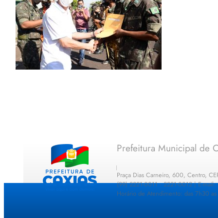
Prefeitura Municipal de C
Praça Dias Carneiro, 600, Centro, C
(99) 2221-0011 · 2221-0012 | E-mail
Horário de Atendimento: das 7h30 as 