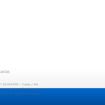
axias
EP: 65.604-090 – Caxias / MA
: sec.comunicacao@caxias.ma.gov.br
13h30 de segunda a sexta-feira