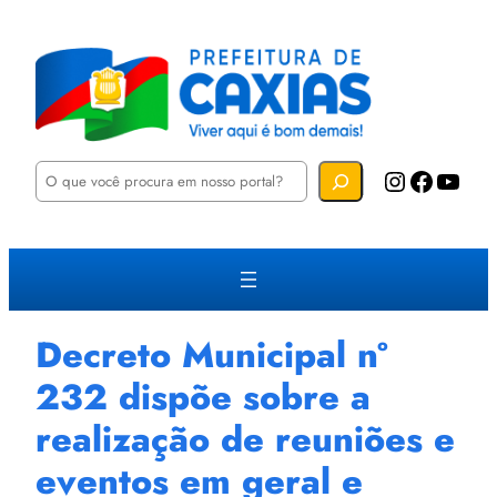
P
Instagram
Facebook
YouTube
e
s
q
u
i
s
a
r
Decreto Municipal nº
232 dispõe sobre a
realização de reuniões e
eventos em geral e