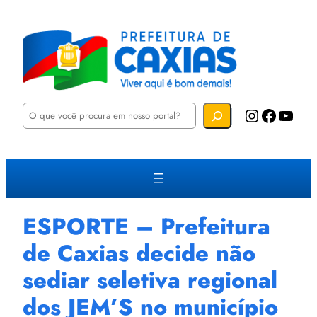
P
Instagram
Facebook
YouTube
e
s
q
u
i
s
a
r
ESPORTE – Prefeitura
de Caxias decide não
sediar seletiva regional
dos JEM’S no município