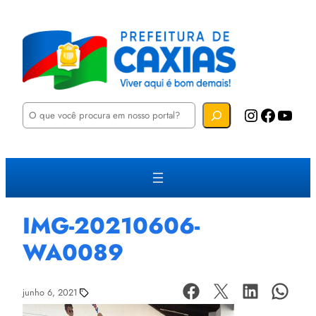
P
Instagram
Facebook
YouTube
e
s
q
u
i
s
a
r
IMG-20210606-
WA0089
junho 6, 2021