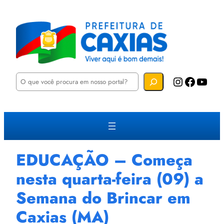
P
Instagram
Facebook
YouTube
e
s
q
u
i
s
a
r
EDUCAÇÃO – Começa
nesta quarta-feira (09) a
Semana do Brincar em
Caxias (MA)