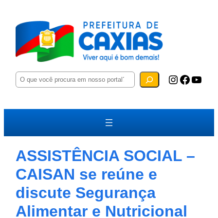
P
Instagram
Facebook
YouTube
e
s
q
u
i
s
a
r
ASSISTÊNCIA SOCIAL –
CAISAN se reúne e
discute Segurança
Alimentar e Nutricional