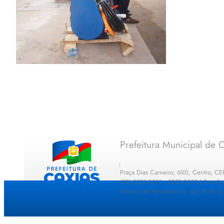
Prefeitura Municipal de C
Praça Dias Carneiro, 600, Centro, C
(99) 2221-0011 · 2221-0012 | E-mail
Horário de Atendimento: das 7h30 as 