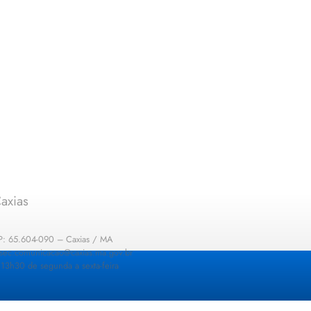
axias
EP: 65.604-090 – Caxias / MA
: sec.comunicacao@caxias.ma.gov.br
13h30 de segunda a sexta-feira