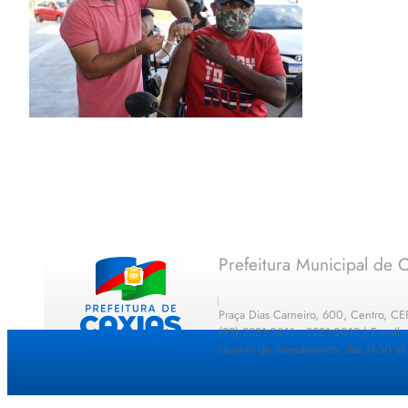
Prefeitura Municipal de C
Praça Dias Carneiro, 600, Centro, C
(99) 2221-0011 · 2221-0012 | E-mail
Horário de Atendimento: das 7h30 as 