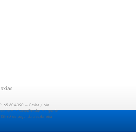
axias
EP: 65.604-090 – Caxias / MA
: sec.comunicacao@caxias.ma.gov.br
13h30 de segunda a sexta-feira