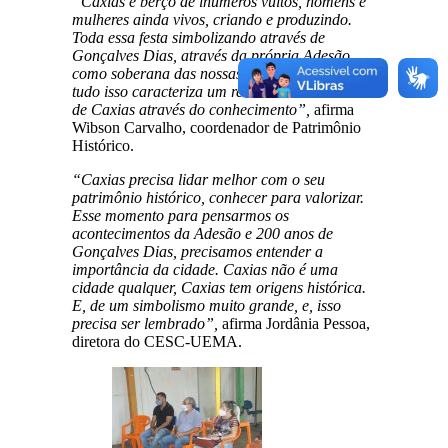
“Caxias é berço de inumeros vultos, homens e
mulheres ainda vivos, criando e produzindo.
Toda essa festa simbolizando através de
Gonçalves Dias, através da própria Adesão,
como soberana das nossas ações admistrativas,
tudo isso caracteriza um remetimento à história
de Caxias através do conhecimento”,
afirma
Wibson Carvalho, coordenador de Patrimônio
Histórico.
“Caxias precisa lidar melhor com o seu
patrimônio histórico, conhecer para valorizar.
Esse momento para pensarmos os
acontecimentos da Adesão e 200 anos de
Gonçalves Dias, precisamos entender a
importância da cidade. Caxias não é uma
cidade qualquer, Caxias tem origens histórica.
E, de um simbolismo muito grande, e, isso
precisa ser lembrado”,
afirma Jordânia Pessoa,
diretora do CESC-UEMA.