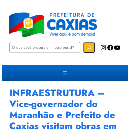
P
Instagram
Facebook
YouTube
e
s
q
u
i
s
a
r
INFRAESTRUTURA –
Vice-governador do
Maranhão e Prefeito de
Caxias visitam obras em