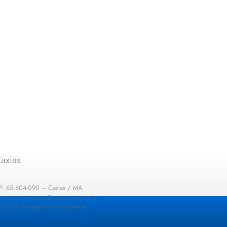
axias
EP: 65.604-090 – Caxias / MA
: sec.comunicacao@caxias.ma.gov.br
13h30 de segunda a sexta-feira