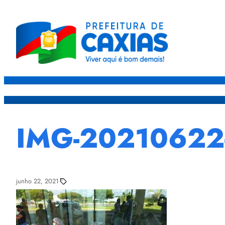
Caxias
Governo
Sec
IMG-2021062
junho 22, 2021