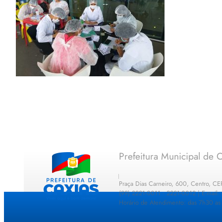
Prefeitura Municipal de C
Praça Dias Carneiro, 600, Centro, C
(99) 2221-0011 · 2221-0012 | E-mail
Horário de Atendimento: das 7h30 as 