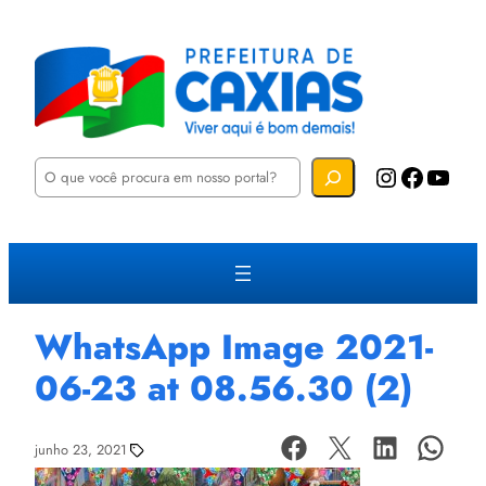
P
Instagram
Facebook
YouTube
e
s
q
u
i
s
a
r
WhatsApp Image 2021-
06-23 at 08.56.30 (2)
junho 23, 2021