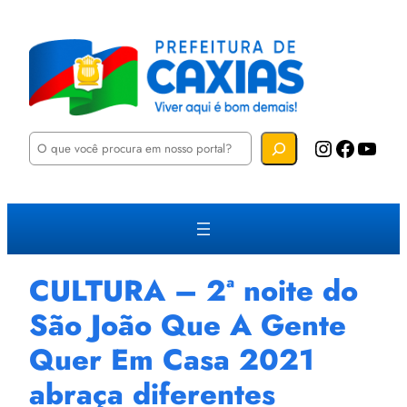
P
Instagram
Facebook
YouTube
e
s
q
u
i
s
a
r
CULTURA – 2ª noite do
São João Que A Gente
Quer Em Casa 2021
abraça diferentes