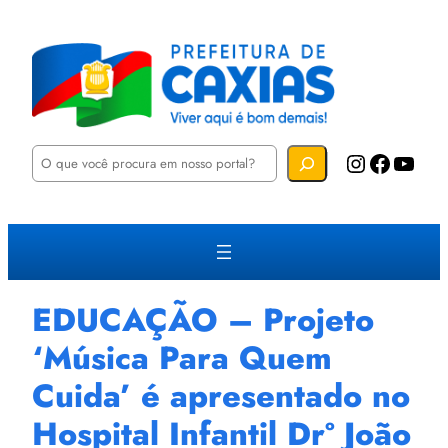
P
Instagram
Facebook
YouTube
e
s
q
u
i
s
a
r
EDUCAÇÃO – Projeto
‘Música Para Quem
Cuida’ é apresentado no
Hospital Infantil Drº João