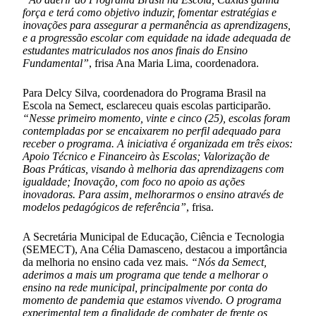
força e terá como objetivo induzir, fomentar estratégias e
inovações para assegurar a permanência as aprendizagens,
e a progressão escolar com equidade na idade adequada de
estudantes matriculados nos anos finais do Ensino
Fundamental”
, frisa Ana Maria Lima, coordenadora.
Para Delcy Silva, coordenadora do Programa Brasil na
Escola na Semect, esclareceu quais escolas participarão.
“Nesse primeiro momento, vinte e cinco (25), escolas foram
contempladas por se encaixarem no perfil adequado para
receber o programa. A iniciativa é organizada em três eixos:
Apoio Técnico e Financeiro às Escolas; Valorização de
Boas Práticas, visando à melhoria das aprendizagens com
igualdade; Inovação, com foco no apoio as ações
inovadoras. Para assim, melhorarmos o ensino através de
modelos pedagógicos de referência”
, frisa.
A Secretária Municipal de Educação, Ciência e Tecnologia
(SEMECT), Ana Célia Damasceno, destacou a importância
da melhoria no ensino cada vez mais.
“Nós da Semect,
aderimos a mais um programa que tende a melhorar o
ensino na rede municipal, principalmente por conta do
momento de pandemia que estamos vivendo. O programa
experimental tem a finalidade de combater de frente os