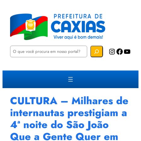
P
Instagram
Facebook
YouTube
e
s
q
u
i
s
a
r
CULTURA – Milhares de
internautas prestigiam a
4ª noite do São João
Que a Gente Quer em