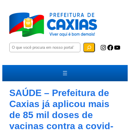
P
Instagram
Facebook
YouTube
e
s
q
u
i
s
a
r
SAÚDE – Prefeitura de
Caxias já aplicou mais
de 85 mil doses de
vacinas contra a covid-