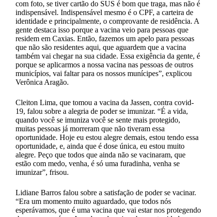
com foto, se tiver cartão do SUS é bom que traga, mas não é
indispensável. Indispensável mesmo é o CPF, a carteira de
identidade e principalmente, o comprovante de residência. A
gente destaca isso porque a vacina veio para pessoas que
residem em Caxias. Então, fazemos um apelo para pessoas
que não são residentes aqui, que aguardem que a vacina
também vai chegar na sua cidade. Essa exigência da gente, é
porque se aplicarmos a nossa vacina nas pessoas de outros
municípios, vai faltar para os nossos munícipes”, explicou
Verônica Aragão.
Cleiton Lima, que tomou a vacina da Jassen, contra covid-
19, falou sobre a alegria de poder se imunizar. “É a vida,
quando você se imuniza você se sente mais protegido,
muitas pessoas já morreram que não tiveram essa
oportunidade. Hoje eu estou alegre demais, estou tendo essa
oportunidade, e, ainda que é dose única, eu estou muito
alegre. Peço que todos que ainda não se vacinaram, que
estão com medo, venha, é só uma furadinha, venha se
imunizar”, frisou.
Lidiane Barros falou sobre a satisfação de poder se vacinar.
“Era um momento muito aguardado, que todos nós
esperávamos, que é uma vacina que vai estar nos protegendo