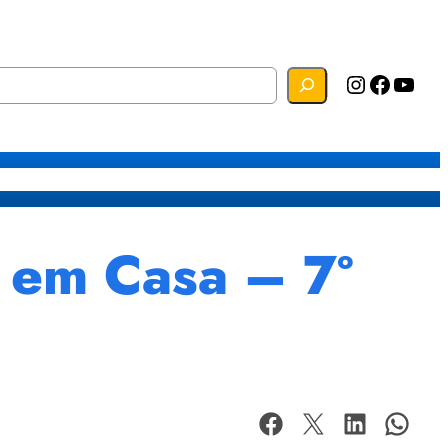
Instagram
Facebook
YouTube
s
Mapa do Site
Webmail
 em Casa – 7º