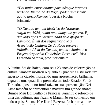
“Foi muito emocionante para nós que fazemos
parte da Junina Zé da Roça, poder apresentar
aqui o nosso Xaxado”
, Jéssica Rocha,
brincante.
“O Xaxado tem um histórico do Nordeste,
surgiu em 1920, como uma dança de guerra. E,
que logo após foi disseminada pelo grupo de
Lampião. É um dos segmentos que a
Associação Cultural Zé da Roça resolveu
trabalhar. Além do Xaxado, temos a Junina e o
Projeto desportivo Caldeirões Basquete”
, frisa
Fernando Saraiva, produtor cultural.
A Junina Sai de Baixo, com seus 23 anos de valorização da
cultura, também mostrou o quanto a Quadrilha Estilizada faz
sucesso na cidade, mostrando uma apresentação brilhante,
digna de uma quadrilha premiada em todo Estado. Forró
Tornado, apostou no forró raiz em sua apresentação; Nei
Lima também se apresentou e mostrou um grande show; O
Bumba Meu Boi Brilho da Princesa, garantiu o reforço de
uma das culturas, que fazem o Maranhão ser conhecido em
todo o país; Skema 10 e Karol Bezerra, fecharam a noite