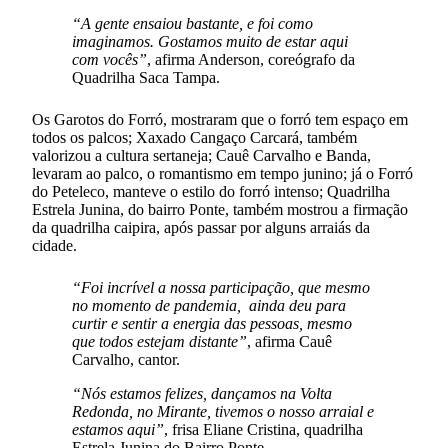
“A gente ensaiou bastante, e foi como
imaginamos. Gostamos muito de estar aqui
com vocês”
, afirma Anderson, coreógrafo da
Quadrilha Saca Tampa.
Os Garotos do Forró, mostraram que o forró tem espaço em
todos os palcos; Xaxado Cangaço Carcará, também
valorizou a cultura sertaneja; Cauê Carvalho e Banda,
levaram ao palco, o romantismo em tempo junino; já o Forró
do Peteleco, manteve o estilo do forró intenso; Quadrilha
Estrela Junina, do bairro Ponte, também mostrou a firmação
da quadrilha caipira, após passar por alguns arraiás da
cidade.
“Foi incrível a nossa participação, que mesmo
no momento de pandemia, ainda deu para
curtir e sentir a energia das pessoas, mesmo
que todos estejam distante”
, afirma Cauê
Carvalho, cantor.
“Nós estamos felizes, dançamos na Volta
Redonda, no Mirante, tivemos o nosso arraial e
estamos aqui”
, frisa Eliane Cristina, quadrilha
Estrela Junina do Bairro Ponte.