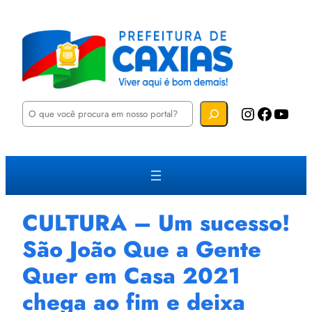
P
Instagram
Facebook
YouTube
e
s
q
u
i
s
a
r
CULTURA – Um sucesso!
São João Que a Gente
Quer em Casa 2021
chega ao fim e deixa