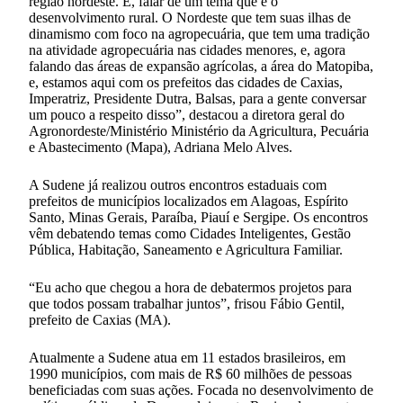
região nordeste. E, falar de um tema que é o
desenvolvimento rural. O Nordeste que tem suas ilhas de
dinamismo com foco na agropecuária, que tem uma tradição
na atividade agropecuária nas cidades menores, e, agora
falando das áreas de expansão agrícolas, a área do Matopiba,
e, estamos aqui com os prefeitos das cidades de Caxias,
Imperatriz, Presidente Dutra, Balsas, para a gente conversar
um pouco a respeito disso”, destacou a diretora geral do
Agronordeste/Ministério Ministério da Agricultura, Pecuária
e Abastecimento (Mapa), Adriana Melo Alves.
A Sudene já realizou outros encontros estaduais com
prefeitos de municípios localizados em Alagoas, Espírito
Santo, Minas Gerais, Paraíba, Piauí e Sergipe. Os encontros
vêm debatendo temas como Cidades Inteligentes, Gestão
Pública, Habitação, Saneamento e Agricultura Familiar.
“Eu acho que chegou a hora de debatermos projetos para
que todos possam trabalhar juntos”, frisou Fábio Gentil,
prefeito de Caxias (MA).
Atualmente a Sudene atua em 11 estados brasileiros, em
1990 municípios, com mais de R$ 60 milhões de pessoas
beneficiadas com suas ações. Focada no desenvolvimento de