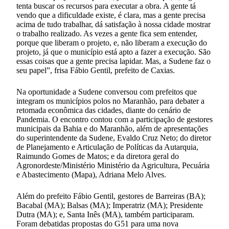
tenta buscar os recursos para executar a obra. A gente tá
vendo que a dificuldade existe, é clara, mas a gente precisa
acima de tudo trabalhar, dá satisfação à nossa cidade mostrar
o trabalho realizado. As vezes a gente fica sem entender,
porque que liberam o projeto, e, não liberam a execução do
projeto, já que o município está apto a fazer a execução. São
essas coisas que a gente precisa lapidar. Mas, a Sudene faz o
seu papel”, frisa Fábio Gentil, prefeito de Caxias.
Na oportunidade a Sudene conversou com prefeitos que
integram os municípios polos no Maranhão, para debater a
retomada econômica das cidades, diante do cenário de
Pandemia. O encontro contou com a participação de gestores
municipais da Bahia e do Maranhão, além de apresentações
do superintendente da Sudene, Evaldo Cruz Neto; do diretor
de Planejamento e Articulação de Políticas da Autarquia,
Raimundo Gomes de Matos; e da diretora geral do
Agronordeste/Ministério Ministério da Agricultura, Pecuária
e Abastecimento (Mapa), Adriana Melo Alves.
Além do prefeito Fábio Gentil, gestores de Barreiras (BA);
Bacabal (MA); Balsas (MA); Imperatriz (MA); Presidente
Dutra (MA); e, Santa Inês (MA), também participaram.
Foram debatidas propostas do G51 para uma nova