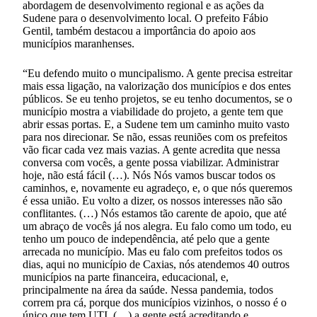
abordagem de desenvolvimento regional e as ações da
Sudene para o desenvolvimento local. O prefeito Fábio
Gentil, também destacou a importância do apoio aos
municípios maranhenses.
“Eu defendo muito o muncipalismo. A gente precisa estreitar
mais essa ligação, na valorização dos municípios e dos entes
públicos. Se eu tenho projetos, se eu tenho documentos, se o
município mostra a viabilidade do projeto, a gente tem que
abrir essas portas. E, a Sudene tem um caminho muito vasto
para nos direcionar. Se não, essas reuniões com os prefeitos
vão ficar cada vez mais vazias. A gente acredita que nessa
conversa com vocês, a gente possa viabilizar. Administrar
hoje, não está fácil (…). Nós Nós vamos buscar todos os
caminhos, e, novamente eu agradeço, e, o que nós queremos
é essa união. Eu volto a dizer, os nossos interesses não são
conflitantes. (…) Nós estamos tão carente de apoio, que até
um abraço de vocês já nos alegra. Eu falo como um todo, eu
tenho um pouco de independência, até pelo que a gente
arrecada no município. Mas eu falo com prefeitos todos os
dias, aqui no município de Caxias, nós atendemos 40 outros
municípios na parte financeira, educacional, e,
principalmente na área da saúde. Nessa pandemia, todos
correm pra cá, porque dos municípios vizinhos, o nosso é o
único que tem UTI. (…) a gente está acreditando e