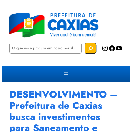
P
Instagram
Facebook
YouTube
e
s
q
u
i
s
a
r
DESENVOLVIMENTO –
Prefeitura de Caxias
busca investimentos
para Saneamento e